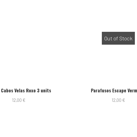
Out of Stock
 Cabos Velas Roxo 3 units
Parafusos Escape Ver
12,00
€
12,00
€