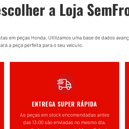
scolher a Loja SemFr
istas em peças Honda. Utilizamos uma base de dados avanç
á a peça perfeita para o seu veículo.
ENTREGA SUPER RÁPIDA
As peças em stock encomendadas antes
das 13:00 são enviadas no mesmo dia,