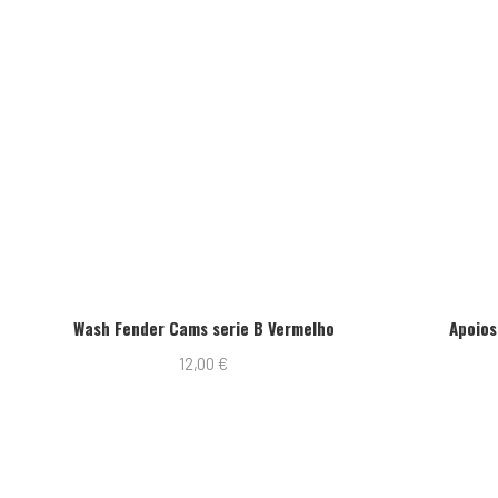
Wash Fender Cams serie B Vermelho
Apoios
12,00
€