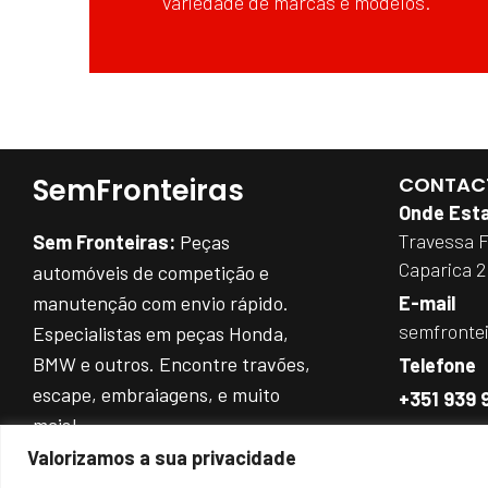
variedade de marcas e modelos.
SemFronteiras
CONTAC
Onde Est
Travessa 
Sem Fronteiras:
Peças
Caparica 
automóveis de competição e
manutenção com envio rápido.
E-mail
semfronte
Especialistas em peças Honda,
BMW e outros. Encontre travões,
Telefone
escape, embraiagens, e muito
+351 939 
mais!
Entre as 9
REDES SOCIAIS:
Valorizamos a sua privacidade
(Chamada par