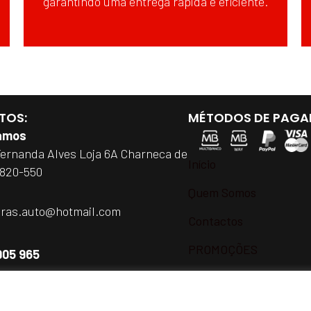
garantindo uma entrega rápida e eficiente.
TOS:
MÉTODOS DE PAGA
amos
Fernanda Alves Loja 6A Charneca de
Início
2820-550
Quem Somos
iras.auto@hotmail.com
Contactos
PROMOÇÕES
905 965
h e as 18h de Segunda a Sábado
a rede móvel nacional)