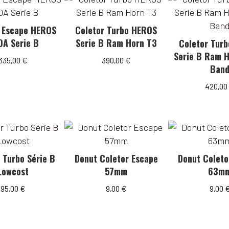
 Escape HEROS
Coletor Turbo HEROS
A Serie B
Serie B Ram Horn T3
Coletor Tur
Serie B Ram H
335,00
€
390,00
€
Ban
420,0
 Turbo Série B
Donut Coletor Escape
Donut Coleto
Lowcost
57mm
63m
95,00
€
9,00
€
9,00