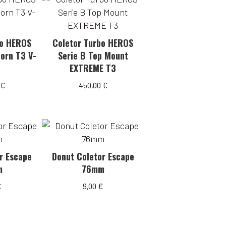
bo HEROS
Coletor Turbo HEROS
orn T3 V-
Serie B Top Mount
d
EXTREME T3
0
€
450,00
€
r Escape
Donut Coletor Escape
m
76mm
€
9,00
€