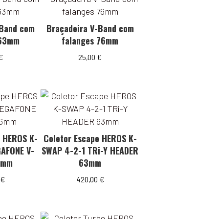
-Band com
Braçadeira V-Band com
 63mm
falanges 76mm
€
25,00
€
e HEROS K-
Coletor Escape HEROS K-
AFONE V-
SWAP 4-2-1 TRi-Y HEADER
6mm
63mm
0
€
420,00
€