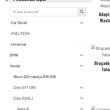
Search Button
Search
for:
Adapt
Wast
-Car Detail
-FUELTECH
-Universal
BMW
Braçade
Honda
fal
Bloco B20 cabeça B16/B18
Civic EF/ CRX
Civic EG/EJ
Serie B