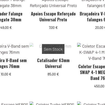
ador Falange
Apoios Escape Reforçado
Braçadeira V
egate 38mm
Universal Preto
falanges
49,00
€
7,00
€
20,00
Sem Stock
ira V-Band sem
Catalisador 63mm
anges 76mm
Universal
Coletor Escap
SWAP 4-1 MEG
10,00
€
85,00
€
Band 7
450,0