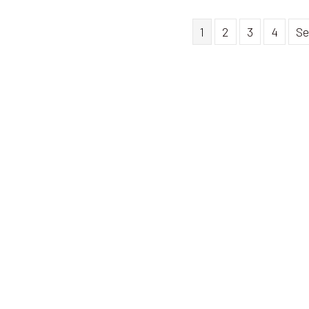
1
2
3
4
Se