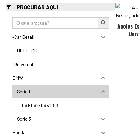
PROCURAR AQUI
Search Button
Search
for:
Apoios E
Univ
-Car Detail
-FUELTECH
-Universal
BMW
Serie 1
E81/E82/E87/E88
Serie 3
Honda