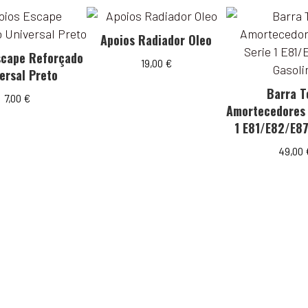
Apoios Radiador Oleo
scape Reforçado
19,00
€
ersal Preto
Barra T
7,00
€
Amortecedores
1 E81/E82/E87
49,00