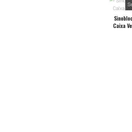
S
Sinoblo
Caixa V