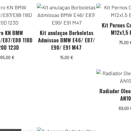
Kit Pernos C
M12x1,5
tro KN BMW
Kit anulaçao Borboletas
/E87/E88 118D
Admissao BMW E46/ E87/
75,00
20D 123D
E90/ E91 M47
65,00
€
15,00
€
Radiador Oleo
AN1
69,00