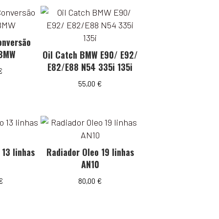
onversão
 BMW
Oil Catch BMW E90/ E92/
E82/E88 N54 335i 135i
€
55,00
€
 13 linhas
Radiador Oleo 19 linhas
0
AN10
€
80,00
€