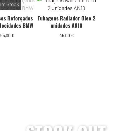
em Stock
cos Reforçados
Tubagens Radiador Oleo 2
elocidades BMW
unidades AN10
55,00
€
45,00
€