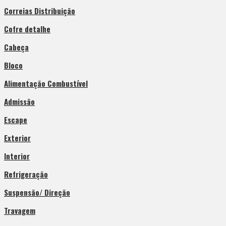
Correias Distribuição
Cofre detalhe
Cabeça
Bloco
Alimentação Combustível
Admissão
Escape
Exterior
Interior
Refrigeração
Suspensão/ Direção
Travagem