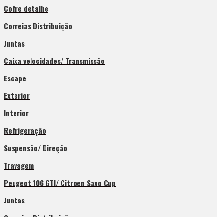
Cofre detalhe
Correias Distribuição
Juntas
Caixa velocidades/ Transmissão
Escape
Exterior
Interior
Refrigeração
Suspensão/ Direção
Travagem
Peugeot 106 GTI/ Citroen Saxo Cup
Juntas