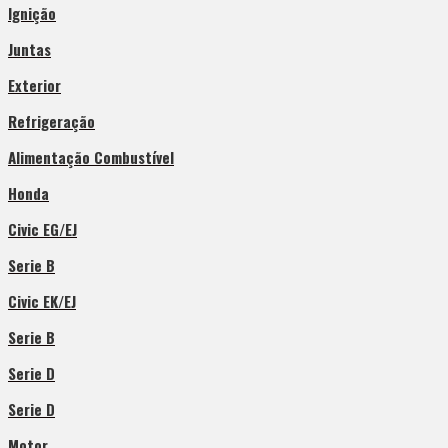
Ignição
Juntas
Exterior
Refrigeração
Alimentação Combustível
Honda
Civic EG/EJ
Serie B
Civic EK/EJ
Serie B
Serie D
Serie D
Motor