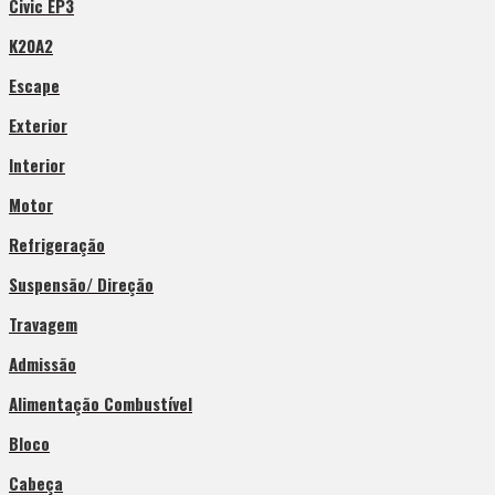
Civic EP3
K20A2
Escape
Exterior
Interior
Motor
Refrigeração
Suspensão/ Direção
Travagem
Admissão
Alimentação Combustível
Bloco
Cabeça