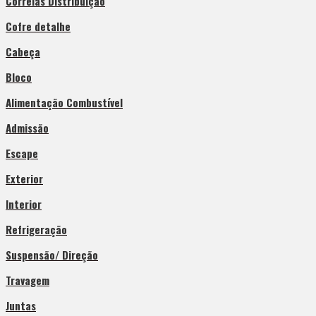
Correias Distribuição
Cofre detalhe
Cabeça
Bloco
Alimentação Combustível
Admissão
Escape
Exterior
Interior
Refrigeração
Suspensão/ Direção
Travagem
Juntas