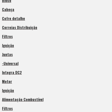
Bloco
Cabeça
Cofre detalhe
Correias Distribuição
Filtros
Ignição
Juntas
-Universal
Integra DC2
Motor
Ignição
Alimentação Combustível
Filtros