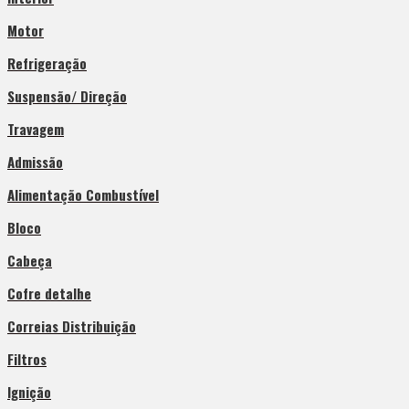
Motor
Refrigeração
Suspensão/ Direção
Travagem
Admissão
Alimentação Combustível
Bloco
Cabeça
Cofre detalhe
Correias Distribuição
Filtros
Ignição