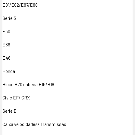
E81/E82/E87/E88
Serie 3
E30
E36
E46
Honda
Bloco B20 cabeça B16/B18
Civic EF/ CRX
Serie B
Caixa velocidades/ Transmissão