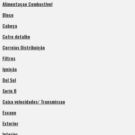
Alimentaçao Combustivel
Bloco
Cabeça
Cofre detalhe
Correias Distribuição
Filtros
Ignição
Del Sol
Serie B
Caixa velocidades/ Transmissao
Escape
Exterior
Interior