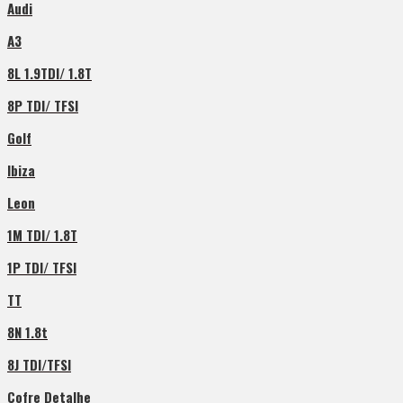
Audi
A3
8L 1.9TDI/ 1.8T
8P TDI/ TFSI
Golf
Ibiza
Leon
1M TDI/ 1.8T
1P TDI/ TFSI
TT
8N 1.8t
8J TDI/TFSI
Cofre Detalhe