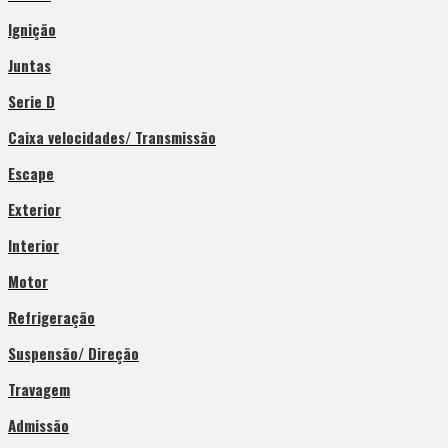
Ignição
Juntas
Serie D
Caixa velocidades/ Transmissão
Escape
Exterior
Interior
Motor
Refrigeração
Suspensão/ Direção
Travagem
Admissão