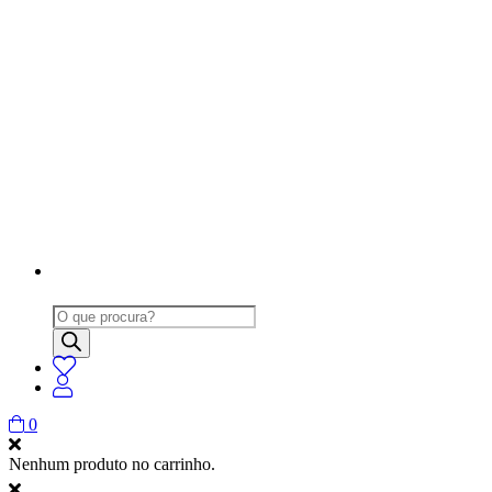
Products
search
0
Nenhum produto no carrinho.