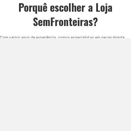
Porquê escolher a Loja
SemFronteiras?
Com vários anos de experiência, somos especialistas em peças Honda.
Utilizamos uma base de dados avançada para corresponder milhares de
artigos a todos os modelos Honda, garantindo que encontrará a peça
perfeita para o seu veículo.
VARIEDADE E QUALIDADE
Oferecemos uma ampla seleção de peças de alta performance e