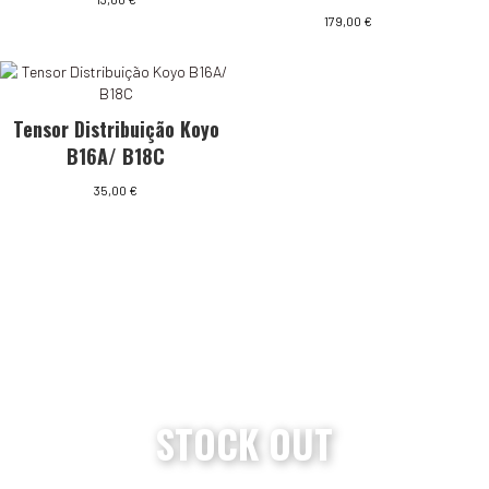
179,00
€
Tensor Distribuição Koyo
B16A/ B18C
35,00
€
STOCK OUT