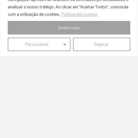
analisar o nosso tráfego. Ao clicar em "Aceitar Todos", concorda
com a utilização de cookies.
Política de Cookies
Aceite tudo
Personalizar
Rejeitar
VARIEDADE E QUALIDADE
Oferecemos uma ampla seleção de peças de alta performance e
manutenção para uma variedade de marcas e modelos.