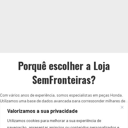
Porquê escolher a Loja
SemFronteiras?
Com vários anos de experiência, somos especialistas em peças Honda.
Utilizamos uma base de dados avançada para corresponder milhares de
artigos a todos os modelos Honda, garantindo que encontrará a peça
Valorizamos a sua privacidade
perfeita para o seu veículo.
Utilizamos cookies para melhorar a sua experiência de
navegação, apresentar anúncios ou conteúdos personalizados e