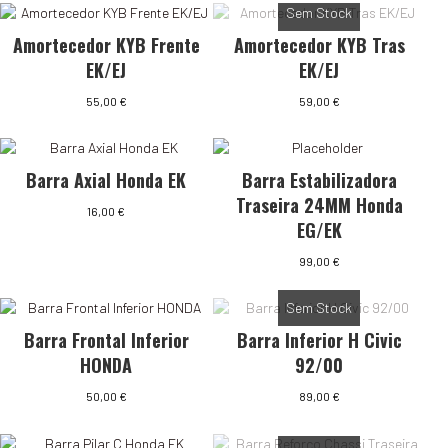
Sem Stock
Amortecedor KYB Frente
Amortecedor KYB Tras
EK/EJ
EK/EJ
55,00
€
59,00
€
Barra Axial Honda EK
Barra Estabilizadora
Traseira 24MM Honda
16,00
€
EG/EK
99,00
€
Sem Stock
Barra Frontal Inferior
Barra Inferior H Civic
HONDA
92/00
50,00
€
89,00
€