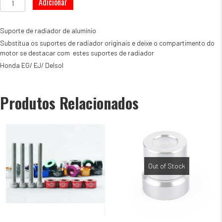
Adicionar
de
Apoio
Radiador
Suporte de radiador de alumínio
Honda
Substitua os suportes de radiador originais e deixe o compartimento do
EG/
motor se destacar com estes suportes de radiador
EJ
Honda EG/ EJ/ Delsol
Delsol
Vermelho
Produtos Relacionados
Out of Stock