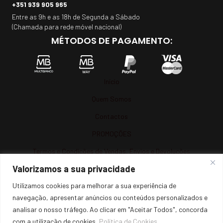
+351 939 905 965
Entre as 9h e as 18h de Segunda a Sábado
(Chamada para rede móvel nacional)
MÉTODOS DE PAGAMENTO:
Início
Quem Somos
Contactos
PROMOÇÕES
Termos e Condições de Vendas, Envios e Devoluções
Valorizamos a sua privacidade
Termos e Condições
Utilizamos cookies para melhorar a sua experiência de
Política de Privacidade
navegação, apresentar anúncios ou conteúdos personalizados e
Política de Cookies
analisar o nosso tráfego. Ao clicar em "Aceitar Todos", concorda
Resolução de Litígios
com a utilização de cookies.
Política de Cookies