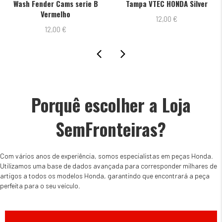
h Fender Cams serie B
Tampa VTEC HONDA Silver
Apoio
Vermelho
12,00
€
12,00
€
Porquê escolher a Loja
SemFronteiras?
Com vários anos de experiência, somos especialistas em peças Honda.
Utilizamos uma base de dados avançada para corresponder milhares de
artigos a todos os modelos Honda, garantindo que encontrará a peça
perfeita para o seu veículo.