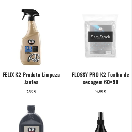
Sem Stock
FELIX K2 Produto Limpeza
FLOSSY PRO K2 Toalha de
Jantes
secagem 60×90
3,50
€
14,00
€