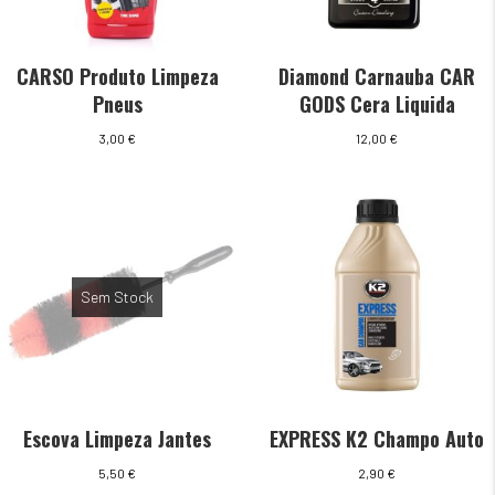
CARSO Produto Limpeza
Diamond Carnauba CAR
Pneus
GODS Cera Liquida
3,00
€
12,00
€
Sem Stock
Escova Limpeza Jantes
EXPRESS K2 Champo Auto
5,50
€
2,90
€