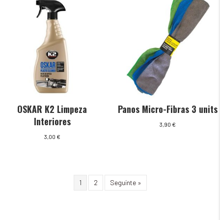
OSKAR K2 Limpeza
Panos Micro-Fibras 3 units
Interiores
3,90
€
3,00
€
1
2
Seguinte »