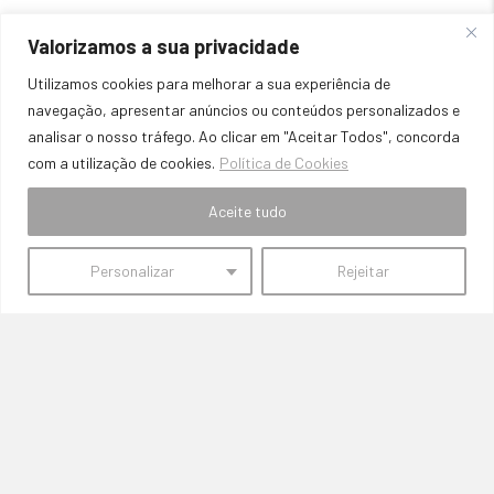
Valorizamos a sua privacidade
Utilizamos cookies para melhorar a sua experiência de
navegação, apresentar anúncios ou conteúdos personalizados e
analisar o nosso tráfego. Ao clicar em "Aceitar Todos", concorda
com a utilização de cookies.
Política de Cookies
PREÇOS COMPETITIVOS
Aceite tudo
Comprometemo-nos a oferecer preços acessíveis, mantendo a
qualidade e a durabilidade das peças.
Personalizar
Rejeitar
SemFronteiras
Sem Fronteiras:
Peças automóveis de competição e