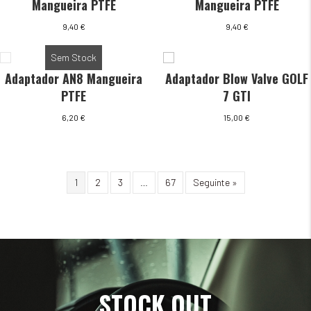
Mangueira PTFE
Mangueira PTFE
9,40
€
9,40
€
Sem Stock
Adaptador AN8 Mangueira
Adaptador Blow Valve GOLF
PTFE
7 GTI
6,20
€
15,00
€
1
2
3
…
67
Seguinte »
STOCK OUT