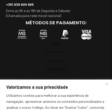
+351 939 905 965
Entre as 9h e as 18h de Segunda a Sábado
(Chamada para rede móvel nacional)
MÉTODOS DE PAGAMENTO:
Início
Quem Somos
Contactos
PROMOÇÕES
Termos e Condições de Vendas, Envios e Devoluções
Valorizamos a sua privacidade
Termos e Condições
Utilizamos cookies para melhorar a sua experiência de
Política de Privacidade
navegação, apresentar anúncios ou conteúdos personalizados e
Política de Cookies
analisar o nosso tráfego. Ao clicar em "Aceitar Todos", concorda