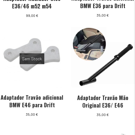
BMW E36 para Drift
E36/46 m52 m54
35,00
€
99,00
€
Sem Stock
Adaptador Travão adicional
Adaptador Travão Mão
BMW E46 para Drift
Original E36/ E46
35,00
€
35,00
€