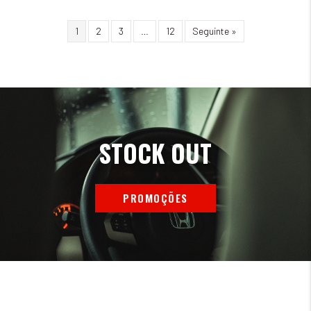
1
2
3
…
12
Seguinte »
STOCK OUT
PROMOÇÕES