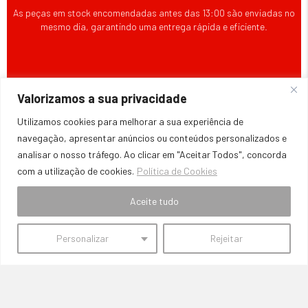
As peças em stock encomendadas antes das 13:00 são enviadas no
mesmo dia, garantindo uma entrega rápida e eficiente.
Valorizamos a sua privacidade
Utilizamos cookies para melhorar a sua experiência de
navegação, apresentar anúncios ou conteúdos personalizados e
analisar o nosso tráfego. Ao clicar em "Aceitar Todos", concorda
com a utilização de cookies.
Política de Cookies
Aceite tudo
PREÇOS COMPETITIVOS
Comprometemo-nos a oferecer preços acessíveis, mantendo a
Personalizar
Rejeitar
qualidade e a durabilidade das peças.