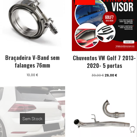
Braçadeira V-Band sem
Chuventos VW Golf 7 2013-
falanges 76mm
2020- 5 portas
O
O
10,00
€
39,00
€
29,00
€
preço
preço
original
atual
era:
é:
39,00 €.
29,00 €.
Sem Stock