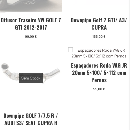
Difusor Traseiro VW GOLF 7
Downpipe Golf 7 GTI/ A3/
GTI 2012-2017
CUPRA
99,00
€
155,00
€
Espaçadores Roda VAG JR
20mm 5×100/ 5×112 com
Sem Stock
Pernos
55,00
€
Downpipe GOLF 7/7.5 R /
AUDI S3/ SEAT CUPRA R