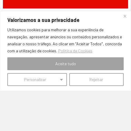
Valorizamos a sua privacidade
Utilizamos cookies para melhorar a sua experiência de
navegação, apresentar anúncios ou conteúdos personalizados e
analisar o nosso tráfego. Ao clicar em "Aceitar Todos", concorda
com a utilização de cookies.
Política de Cookies
PREÇOS COMPETITIVOS
Aceite tudo
Comprometemo-nos a oferecer preços acessíveis, mantendo a
qualidade e a durabilidade das peças.
Personalizar
Rejeitar
SemFronteiras