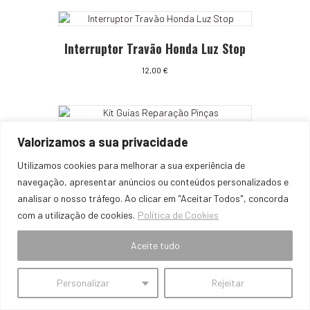
era:
é:
9,00 €.
6,00 €.
Interruptor Travão Honda Luz Stop
12,00
€
Kit Guias Reparação Pinças
Valorizamos a sua privacidade
Utilizamos cookies para melhorar a sua experiência de
9,00
€
navegação, apresentar anúncios ou conteúdos personalizados e
analisar o nosso tráfego. Ao clicar em "Aceitar Todos", concorda
com a utilização de cookies.
Política de Cookies
Aceite tudo
Kit Reparação Pinça Frente
Travagem 262mm
Personalizar
Rejeitar
18,00
€