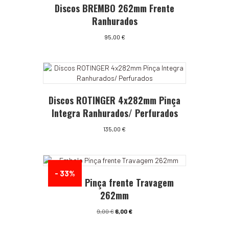
Discos BREMBO 262mm Frente
Ranhurados
95,00
€
Discos ROTINGER 4x282mm Pinça
Integra Ranhurados/ Perfurados
135,00
€
- 33%
Embolo Pinça frente Travagem
262mm
O
O
9,00
€
6,00
€
preço
preço
original
atual