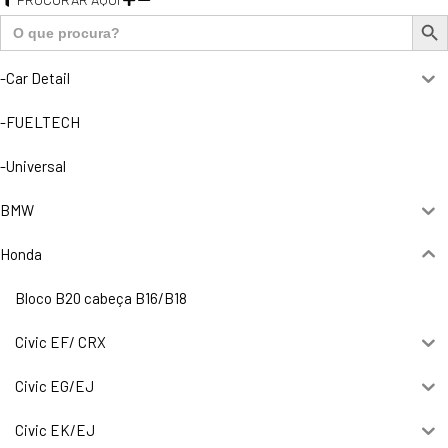
Search But
Search
for:
-Car Detail
-FUELTECH
-Universal
BMW
Honda
Bloco B20 cabeça B16/B18
Civic EF/ CRX
Civic EG/EJ
Civic EK/EJ