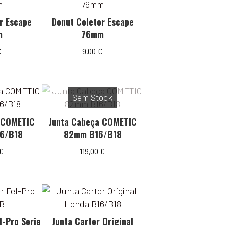
r Escape
Donut Coletor Escape
m
76mm
€
9,00
€
Sem Stock
 COMETIC
Junta Cabeça COMETIC
6/B18
82mm B16/B18
€
119,00
€
l-Pro Serie
Junta Carter Original