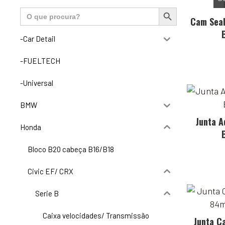
Search Button
Search
for:
Cam Seal
-Car Detail
-FUELTECH
-Universal
BMW
Junta 
Honda
Bloco B20 cabeça B16/B18
Civic EF/ CRX
Serie B
Caixa velocidades/ Transmissão
Junta C