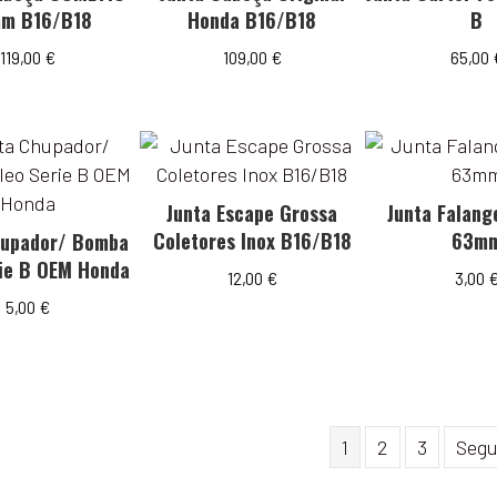
m B16/B18
Honda B16/B18
B
119,00
€
109,00
€
65,00
Junta Escape Grossa
Junta Falang
Coletores Inox B16/B18
63m
hupador/ Bomba
rie B OEM Honda
12,00
€
3,00
5,00
€
1
2
3
Segu