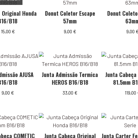
 Original Honda
Donut Coletor Escape
Donut Coleto
B16/B18
57mm
63m
15,00
€
9,00
€
9,00
Admissão AJUSA
Junta Admissão Termica
Junta Cabeça
B16/B18
HEROS B16/B18
81.5mm B1
9,00
€
33,00
€
119,00
abeça COMETIC
Junta Cabeça Original
Junta Carter Fe