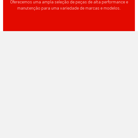
Oferecemos uma ampla seleção de peças de alta performance e
manutenção para uma variedade de marcas e modelos.
ENTREGA SUPER RÁPIDA
As peças em stock encomendadas antes das 13:00 são enviadas no
mesmo dia, garantindo uma entrega rápida e eficiente.