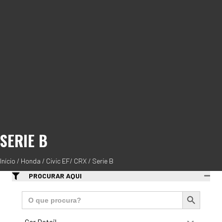
SERIE B
Início
/
Honda
/
Civic EF/ CRX
/ Serie B
PROCURAR AQUI
Search Button
Search
for: