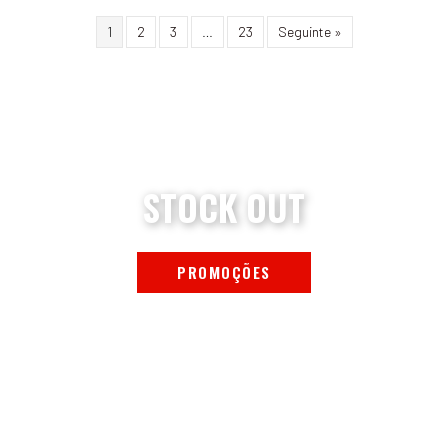
1
2
3
…
23
Seguinte »
STOCK OUT
PROMOÇÕES