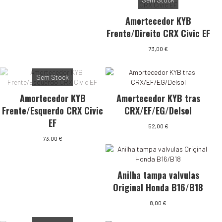
Amortecedor KYB
Frente/Direito CRX Civic EF
73,00
€
Sem Stock
Amortecedor KYB
Amortecedor KYB tras
Frente/Esquerdo CRX Civic
CRX/EF/EG/Delsol
EF
52,00
€
73,00
€
Anilha tampa valvulas
Original Honda B16/B18
8,00
€