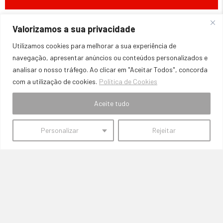
Valorizamos a sua privacidade
Utilizamos cookies para melhorar a sua experiência de
navegação, apresentar anúncios ou conteúdos personalizados e
analisar o nosso tráfego. Ao clicar em "Aceitar Todos", concorda
com a utilização de cookies.
Política de Cookies
PREÇOS COMPETITIVOS
Aceite tudo
Comprometemo-nos a oferecer preços acessíveis, mantendo a
qualidade e a durabilidade das peças.
Personalizar
Rejeitar
SemFronteiras