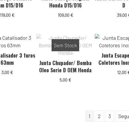
m D15/D16
Honda D15/D16
D
119,00
€
109,00
€
39,00
Sem Stock
alisador 3 furos
Junta Escap
63mm
Coletores Ino
Junta Chupador/ Bomba
Oleo Serie D OEM Honda
3,00
€
12,00
5,00
€
1
2
3
Segu