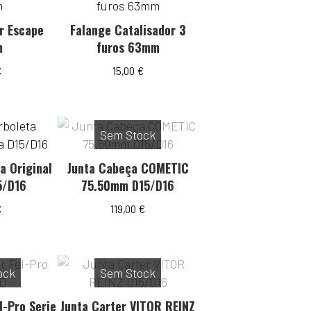
r Escape
Falange Catalisador 3
m
furos 63mm
€
15,00
€
Sem Stock
a Original
Junta Cabeça COMETIC
5/D16
75.50mm D15/D16
€
119,00
€
ock
Sem Stock
l-Pro Serie
Junta Carter VITOR REINZ