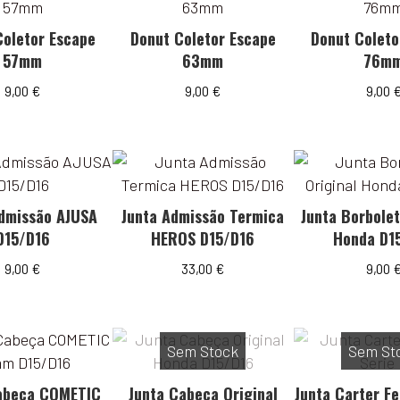
Coletor Escape
Donut Coletor Escape
Donut Coleto
57mm
63mm
76m
9,00
€
9,00
€
9,00
Admissão AJUSA
Junta Admissão Termica
Junta Borbolet
D15/D16
HEROS D15/D16
Honda D1
9,00
€
33,00
€
9,00
Sem Stock
Sem St
abeça COMETIC
Junta Cabeça Original
Junta Carter Fe