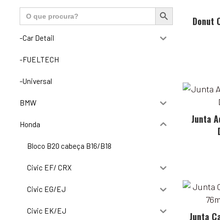
Search Button
Search
for:
Donut 
-Car Detail
-FUELTECH
-Universal
BMW
Junta 
Honda
Bloco B20 cabeça B16/B18
Civic EF/ CRX
Civic EG/EJ
Civic EK/EJ
Junta C