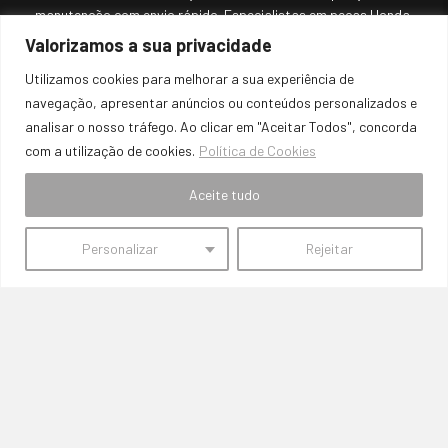
manutenção com envio rápido. Especialistas em peças Honda,
BMW e outros. Encontre travões, escape, embraiagens, e muito
Valorizamos a sua privacidade
mais!
Utilizamos cookies para melhorar a sua experiência de
REDES SOCIAIS:
navegação, apresentar anúncios ou conteúdos personalizados e
analisar o nosso tráfego. Ao clicar em "Aceitar Todos", concorda
CONTACTOS:
com a utilização de cookies.
Política de Cookies
Onde Estamos
Aceite tudo
Travessa Fernanda Alves Loja 6A Charneca de Caparica 2820-
550
E-mail
Personalizar
Rejeitar
semfronteiras.auto@hotmail.com
Telefone
+351 939 905 965
Entre as 9h e as 18h de Segunda a Sábado
(Chamada para rede móvel nacional)
MÉTODOS DE PAGAMENTO: