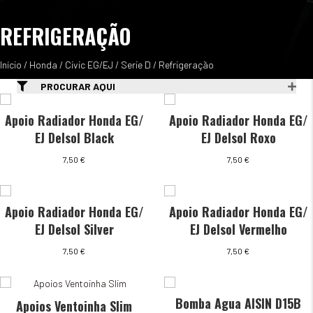
REFRIGERAÇÃO
Início
/
Honda
/
Civic EG/EJ
/
Serie D
/ Refrigeração
PROCURAR AQUI
Apoio Radiador Honda EG/
Apoio Radiador Honda EG/
EJ Delsol Black
EJ Delsol Roxo
7,50
€
7,50
€
Apoio Radiador Honda EG/
Apoio Radiador Honda EG/
EJ Delsol Silver
EJ Delsol Vermelho
7,50
€
7,50
€
Bomba Agua AISIN D15B
Apoios Ventoinha Slim