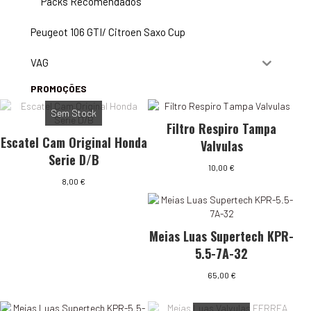
Packs Recomendados
Peugeot 106 GTI/ Citroen Saxo Cup
VAG
PROMOÇÕES
Sem Stock
Filtro Respiro Tampa
Escatel Cam Original Honda
Valvulas
Serie D/B
10,00
€
8,00
€
Meias Luas Supertech KPR-
5.5-7A-32
65,00
€