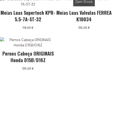
Sem Stock
Meias Luas Supertech KPR-
Meias Luas Valvulas FERREA
5.5-7A-ST-32
K10034
119,00
€
135,00
€
Pernos Cabeça ORIGINAIS
Honda D15B/D16Z
135,00
€