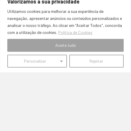
Porquê escolher a Loja
Valorizamos a sua privacidade
Utilizamos cookies para melhorar a sua experiência de
SemFronteiras?
navegação, apresentar anúncios ou conteúdos personalizados e
analisar o nosso tráfego. Ao clicar em "Aceitar Todos", concorda
com a utilização de cookies.
Política de Cookies
Com vários anos de experiência, somos especialistas em peças Honda.
Utilizamos uma base de dados avançada para corresponder milhares de
Aceite tudo
artigos a todos os modelos Honda, garantindo que encontrará a peça
perfeita para o seu veículo.
Personalizar
Rejeitar
VARIEDADE E QUALIDADE
Oferecemos uma ampla seleção de peças de alta performance e