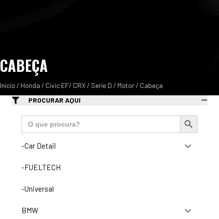
CABEÇA
Início
/
Honda
/
Civic EF/ CRX
/
Serie D
/
Motor
/ Cabeça
PROCURAR AQUI
Search Button
Search
for:
-Car Detail
-FUELTECH
-Universal
BMW