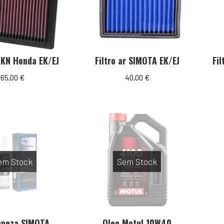
r KN Honda EK/EJ
Filtro ar SIMOTA EK/EJ
Fi
65,00
€
40,00
€
em Stock
Sem Stock
impeza SIMOTA
Oleo Motul 10W40