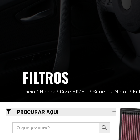
FILTROS
Início
/
Honda
/
Civic EK/EJ
/
Serie D
/
Motor
/ Fil
PROCURAR AQUI
Search Button
Search
for: