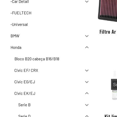
-Car Detail
-FUELTECH
-Universal
Filtro A
BMW
Honda
Bloco B20 cabeça B16/B18
Civic EF/ CRX
Civic EG/EJ
S
Civic EK/EJ
Serie B
Kit l
Serie D