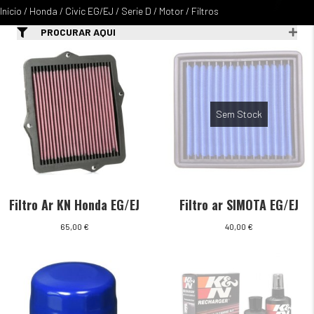
Início
/
Honda
/
Civic EG/EJ
/
Serie D
/
Motor
/ Filtros
PROCURAR AQUI
Sem Stock
Filtro Ar KN Honda EG/EJ
Filtro ar SIMOTA EG/EJ
65,00
€
40,00
€