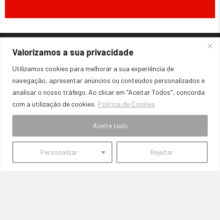
SemFronteiras
Valorizamos a sua privacidade
Utilizamos cookies para melhorar a sua experiência de
Sem Fronteiras:
Peças automóveis de competição e
navegação, apresentar anúncios ou conteúdos personalizados e
manutenção com envio rápido. Especialistas em peças Honda,
analisar o nosso tráfego. Ao clicar em "Aceitar Todos", concorda
BMW e outros. Encontre travões, escape, embraiagens, e muito
com a utilização de cookies.
Política de Cookies
mais!
REDES SOCIAIS:
Aceite tudo
Personalizar
Rejeitar
CONTACTOS:
Onde Estamos
Travessa Fernanda Alves Loja 6A Charneca de Caparica 2820-
550
E-mail
semfronteiras.auto@hotmail.com
Telefone