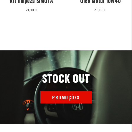
Kit limpeza SIMOTA
Oleo Motul 10W40
21,00
€
30,00
€
STOCK OUT
PROMOÇÕES