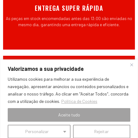
ENTREGA SUPER RÁPIDA
As peças em stock encomendadas antes das 13:00 são enviadas no
mesmo dia, garantindo uma entrega rápida e eficiente.
Valorizamos a sua privacidade
Utilizamos cookies para melhorar a sua experiência de
navegação, apresentar anúncios ou conteúdos personalizados e
analisar o nosso tráfego. Ao clicar em "Aceitar Todos", concorda
com a utilização de cookies.
Política de Cookies
PREÇOS COMPETITIVOS
Aceite tudo
Comprometemo-nos a oferecer preços acessíveis, mantendo a
qualidade e a durabilidade das peças.
Personalizar
Rejeitar