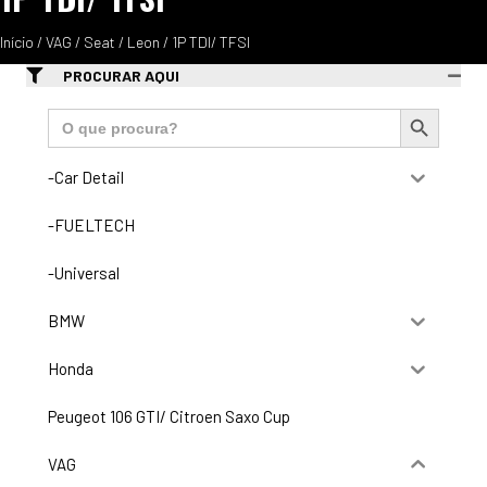
Início
/
VAG
/
Seat
/
Leon
/ 1P TDI/ TFSI
PROCURAR AQUI
Search Button
Search
for:
-Car Detail
-FUELTECH
-Universal
BMW
Honda
Peugeot 106 GTI/ Citroen Saxo Cup
VAG