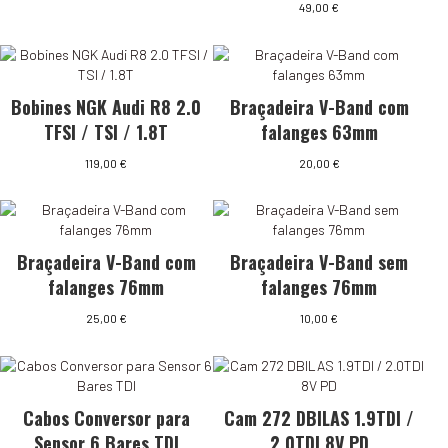
49,00
€
Bobines NGK Audi R8 2.0
Braçadeira V-Band com
TFSI / TSI / 1.8T
falanges 63mm
119,00
€
20,00
€
Braçadeira V-Band com
Braçadeira V-Band sem
falanges 76mm
falanges 76mm
25,00
€
10,00
€
Cabos Conversor para
Cam 272 DBILAS 1.9TDI /
Sensor 6 Bares TDI
2.0TDI 8V PD