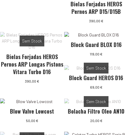
Bielas Forjadas HEROS
Pernos ARP D15/D15B
390,00
€
Sem Stock
Block Guard BLOX D16
119,00
€
Bielas Forjadas HEROS
Pernos ARP Longas Pistons
Sem Stock
Vitara Turbo D16
Block Guard HEROS D16
390,00
€
69,00
€
Sem Stock
Blow Valve Lowcost
Bolacha Filtro Oleo AN10
50,00
€
20,00
€