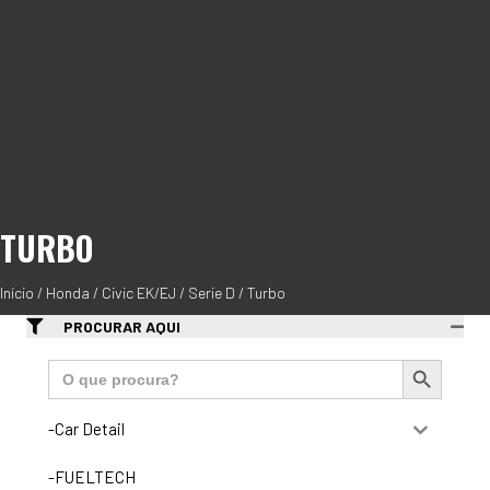
TURBO
Início
/
Honda
/
Civic EK/EJ
/
Serie D
/ Turbo
PROCURAR AQUI
Search Button
Search
for:
-Car Detail
-FUELTECH