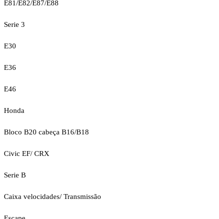
E81/E82/E87/E88
Serie 3
E30
E36
E46
Honda
Bloco B20 cabeça B16/B18
Civic EF/ CRX
Serie B
Caixa velocidades/ Transmissão
Escape