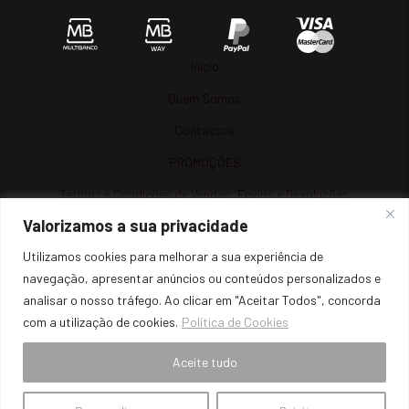
Início
Quem Somos
Contactos
PROMOÇÕES
Termos e Condições de Vendas, Envios e Devoluções
Valorizamos a sua privacidade
Termos e Condições
Utilizamos cookies para melhorar a sua experiência de
Política de Privacidade
navegação, apresentar anúncios ou conteúdos personalizados e
Política de Cookies
analisar o nosso tráfego. Ao clicar em "Aceitar Todos", concorda
com a utilização de cookies.
Política de Cookies
Resolução de Litígios
Livro de Reclamações Online
Aceite tudo