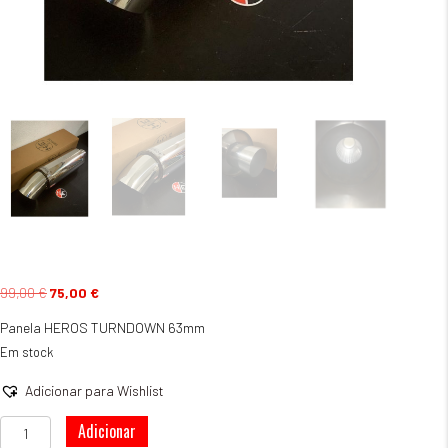
O
O
99,00
€
75,00
€
preço
preço
Panela HEROS TURNDOWN 63mm
original
atual
era:
é:
Em stock
99,00 €.
75,00 €.
Adicionar para Wishlist
Quantidade
Adicionar
de