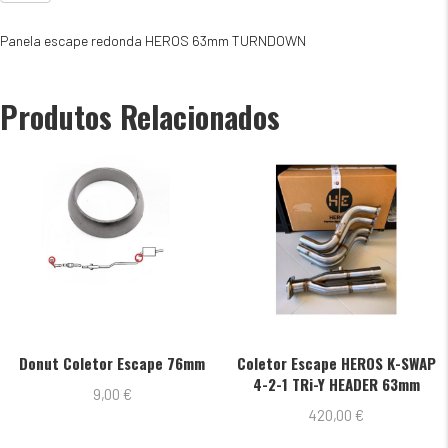
Panela
HEROS
Panela escape redonda HEROS 63mm TURNDOWN
TURNDOWN
63mm
Produtos Relacionados
nut Coletor Escape 76mm
Coletor Escape HEROS K-SWAP
Col
4-2-1 TRi-Y HEADER 63mm
9,00
€
420,00
€