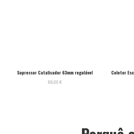
Supressor Catalisador 63mm regulável
Coletor Es
69,00
€
Porquê e