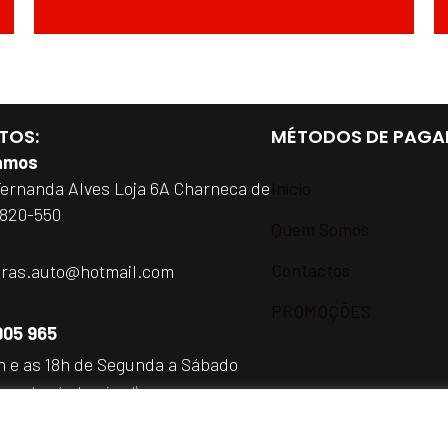
TOS:
MÉTODOS DE PAGA
amos
Fernanda Alves Loja 6A Charneca de
Início
2820-550
Quem Somos
Contactos
iras.auto@hotmail.com
PROMOÇÕES
905 965
h e as 18h de Segunda a Sábado
a rede móvel nacional)