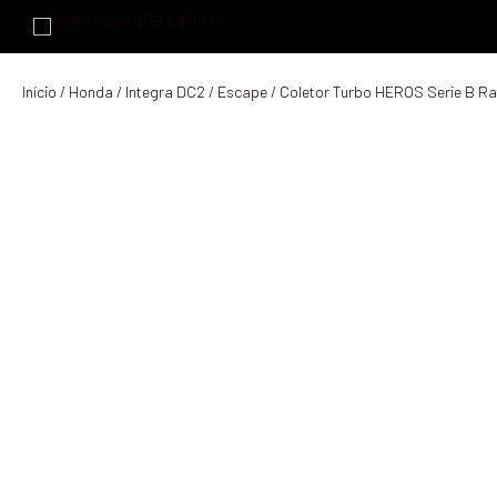
Início
/
Honda
/
Integra DC2
/
Escape
/ Coletor Turbo HEROS Serie B R