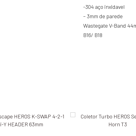
-304 aço inxidavel
HEROS
Serie
– 3mm de parede
B
Wastegate V-Band 4
Ram
B16/ B18
Horn
T3
V-
Band