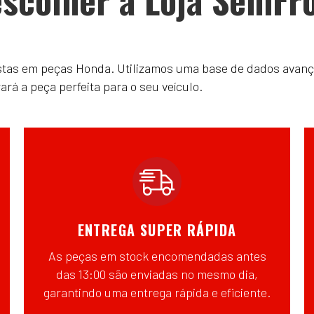
istas em peças Honda. Utilizamos uma base de dados avanç
á a peça perfeita para o seu veículo.
ENTREGA SUPER RÁPIDA
As peças em stock encomendadas antes
das 13:00 são enviadas no mesmo dia,
garantindo uma entrega rápida e eficiente.