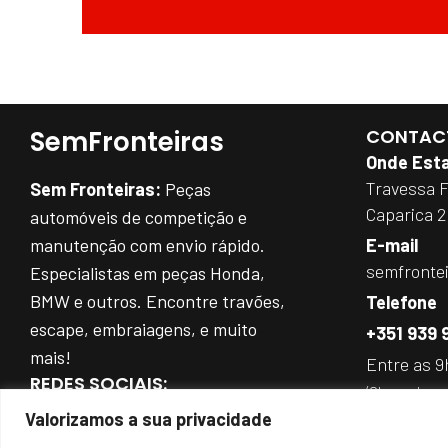
SemFronteiras
CONTAC
Onde Est
Travessa 
Sem Fronteiras:
Peças
Caparica 
automóveis de competição e
manutenção com envio rápido.
E-mail
semfronte
Especialistas em peças Honda,
BMW e outros. Encontre travões,
Telefone
escape, embraiagens, e muito
+351 939 
mais!
Entre as 9
REDES SOCIAIS:
(Chamada par
Valorizamos a sua privacidade