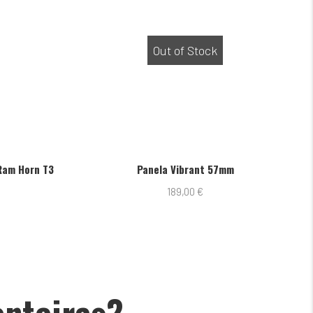
Out of Stock
Ram Horn T3
Panela Vibrant 57mm
189,00
€
onteiras?