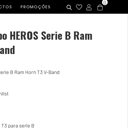
0
CTOS
PROMOÇÕES
rbo HEROS Serie B Ram
Band
Serie B Ram Horn T3 V-Band
list
 T3 para serie B