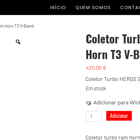
INÍCIO
QUEM SOMOS
CONTA
am Horn T3 V-Band
Coletor Tu
Horn T3 V-
420,00
€
Coletor Turbo HEROS 
Em stock
Adicionar para Wish
Quantidade
Adicionar
de
Coletor
Coletor turbo ram horn
Turbo