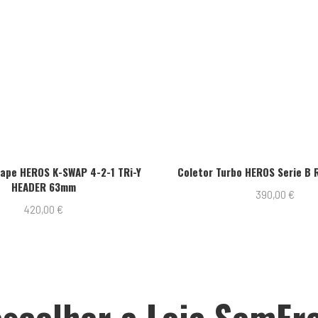
cape HEROS K-SWAP 4-2-1 TRi-Y
Coletor Turbo HEROS Serie B 
HEADER 63mm
390,00
€
420,00
€
scolher a Loja SemFr