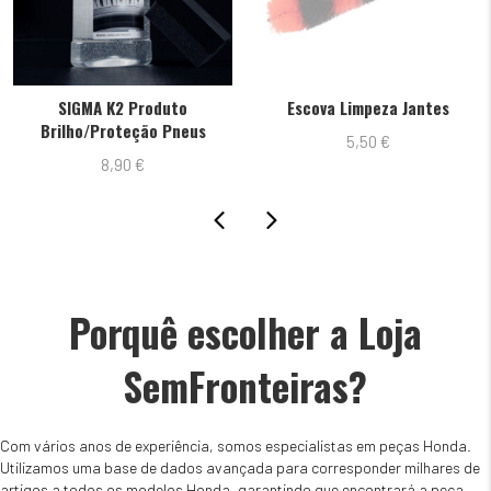
GMA K2 Produto
Escova Limpeza Jantes
FELIX 
o/Proteção Pneus
5,50
€
8,90
€
Porquê escolher a Loja
SemFronteiras?
Com vários anos de experiência, somos especialistas em peças Honda.
Utilizamos uma base de dados avançada para corresponder milhares de
artigos a todos os modelos Honda, garantindo que encontrará a peça