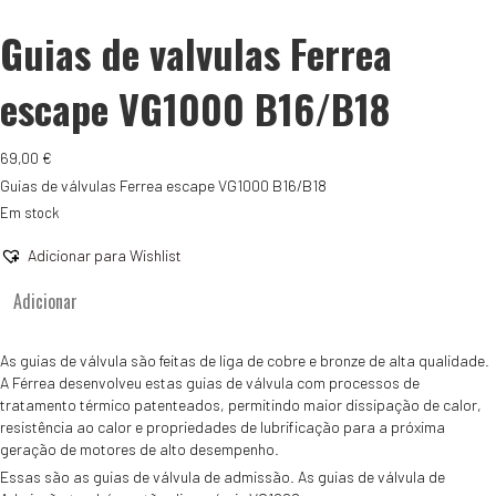
Guias de valvulas Ferrea
escape VG1000 B16/B18
69,00
€
Guias de válvulas Ferrea escape VG1000 B16/B18
Em stock
Adicionar para Wishlist
Quantidade
Adicionar
de
Guias
de
As guias de válvula são feitas de liga de cobre e bronze de alta qualidade.
valvulas
A Férrea desenvolveu estas guias de válvula com processos de
Ferrea
tratamento térmico patenteados, permitindo maior dissipação de calor,
escape
resistência ao calor e propriedades de lubrificação para a próxima
VG1000
geração de motores de alto desempenho.
B16/B18
Essas são as guias de válvula de admissão. As guias de válvula de