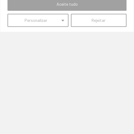
Aceite tudo
Personalizar
Rejeitar
Início
Quem Somos
Contactos
PROMOÇÕES
Termos e Condições de Vendas, Envios e Devoluções
Termos e Condições
Política de Privacidade
Política de Cookies
Resolução de Litígios
Livro de Reclamações Online
© 2026 Sem Fronteiras Parts. Powered by
Like My Web
. All Rights