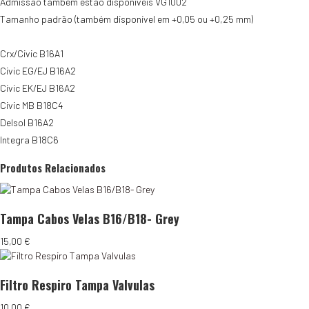
Admissão também estão disponíveis VG1002
Tamanho padrão (também disponível em +0,05 ou +0,25 mm)
Crx/Civic B16A1
Civic EG/EJ B16A2
Civic EK/EJ B16A2
Civic MB B18C4
Delsol B16A2
Integra B18C6
Produtos Relacionados
Tampa Cabos Velas B16/B18- Grey
15,00
€
Filtro Respiro Tampa Valvulas
10,00
€