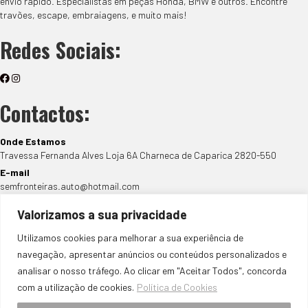
envio rápido. Especialistas em peças Honda, BMW e outros. Encontre
travões, escape, embraiagens, e muito mais!
Redes Sociais:
Contactos:
Onde Estamos
Travessa Fernanda Alves Loja 6A Charneca de Caparica 2820-550
E-mail
semfronteiras.auto@hotmail.com
Telefone
Valorizamos a sua privacidade
+351 939 905 965
Utilizamos cookies para melhorar a sua experiência de
Entre as 9h e as 18h de Segunda a Sábado
(Chamada para rede móvel nacional)
navegação, apresentar anúncios ou conteúdos personalizados e
analisar o nosso tráfego. Ao clicar em "Aceitar Todos", concorda
Métodos de Pagamento:
com a utilização de cookies.
Política de Cookies