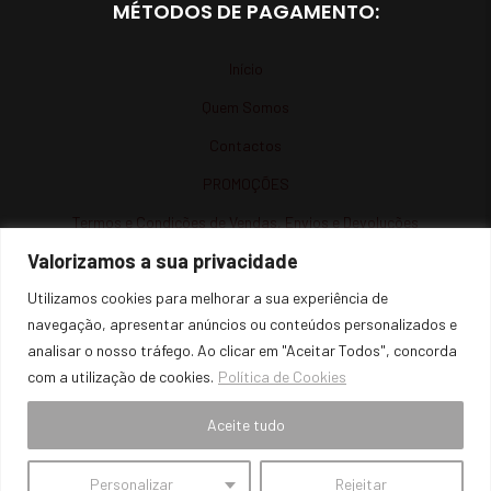
MÉTODOS DE PAGAMENTO:
Início
Quem Somos
Contactos
PROMOÇÕES
Termos e Condições de Vendas, Envios e Devoluções
Valorizamos a sua privacidade
Termos e Condições
Utilizamos cookies para melhorar a sua experiência de
Política de Privacidade
navegação, apresentar anúncios ou conteúdos personalizados e
Política de Cookies
analisar o nosso tráfego. Ao clicar em "Aceitar Todos", concorda
Resolução de Litígios
com a utilização de cookies.
Política de Cookies
Livro de Reclamações Online
Aceite tudo
Personalizar
Rejeitar
© 2026 Sem Fronteiras Parts. Powered by
Like My Web
. All Rights