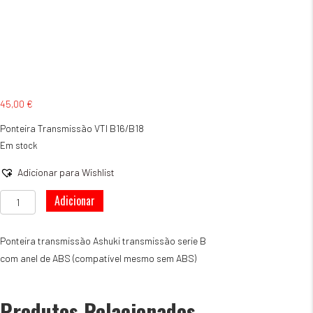
45,00
€
Ponteira Transmissão VTI B16/B18
Em stock
Adicionar para Wishlist
Quantidade
Adicionar
de
Ponteira
Transmissão
Ponteira transmissão Ashuki transmissão serie B
VTI
com anel de ABS (compatível mesmo sem ABS)
B16/B18
Produtos Relacionados