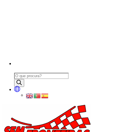
Products
search