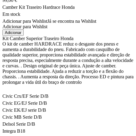
99,00
€
Camber Kit Traseiro Hardrace Honda
Em stock
Adicionar para Wishlist
Já se encontra na Wishlist
Adicionar para Wishlist
Quantidade
Adicionar
de
Kit Camber Superior Traseiro Honda
Camber
O kit de camber HARDRACE reduz o desgaste dos pneus e
Kit
aumenta a durabilidade do pneu. Fabricado com casquilho de
Traseiro
qualidade superior, proporciona estabilidade avançada e direção de
Hardrace
resposta precisa, especialmente durante a condução a alta velocidade
Honda
e curvas. . Design original de peça única. Ajuste de camber.
Proporciona estabilidade. Ajuda a reduzir a torção e a flexão do
chassis. . Aumenta a resposta da direção. Processo ED e pintura para
prolongar a vida útil do braço de controlo
Civic Crx/EF Serie D/B
Civic EG/EJ Serie D/B
Civic EK/EJ serie D/B
Civic MB Serie D/B
Delsol Serie D/B
Integra B18