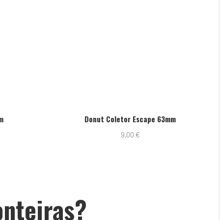
m
Donut Coletor Escape 63mm
9,00
€
onteiras?