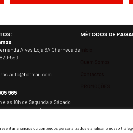
TOS:
MÉTODOS DE PAGA
amos
Fernanda Alves Loja 6A Charneca de
Início
2820-550
Quem Somos
Contactos
iras.auto@hotmail.com
PROMOÇÕES
905 965
h e as 18h de Segunda a Sábado
a rede móvel nacional)
resentar anúncios ou conteúdos personalizados e analisar o nosso tráfeg