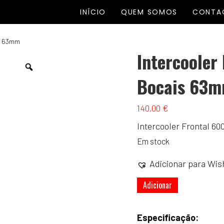
INÍCIO
QUEM SOMOS
CONTA
is 63mm
Intercooler
Bocais 63
140,00
€
Intercooler Frontal 6
Em stock
Adicionar para Wish
Quantidade
Adicionar
de
Intercooler
Especificação:
Frontal