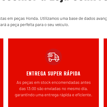
istas em peças Honda. Utilizamos uma base de dados avanç
á a peça perfeita para o seu veículo.
ENTREGA SUPER RÁPIDA
As peças em stock encomendadas antes
das 13:00 são enviadas no mesmo dia,
garantindo uma entrega rápida e eficiente.