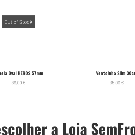
Out of Stock
nela Oval HEROS 57mm
Ventoinha Slim 30c
89,00
€
35,00
€
scolher a Loja SemFr