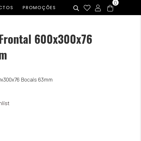
0
CTOS
PROMOÇÕES
 Frontal 600x300x76
mm
00x300x76 Bocais 63mm
list