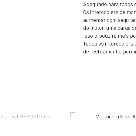
Adequado para todos os
600x300x76
Os intercoolers de mo
Bocais
aumentar com seguran
63mm
do motor, uma carga de
Isso produzirá mais po
Todos os intercoolers
de resfriamento, perm