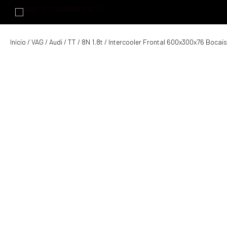
Início
/
VAG
/
Audi
/
TT
/
8N 1.8t
/ Intercooler Frontal 600x300x76 Boca