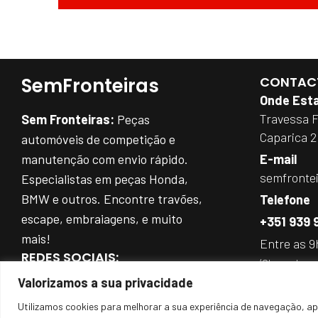
SemFronteiras
CONTAC
Onde Est
Travessa 
Sem Fronteiras:
Peças
Caparica 
automóveis de competição e
manutenção com envio rápido.
E-mail
semfronte
Especialistas em peças Honda,
BMW e outros. Encontre travões,
Telefone
escape, embraiagens, e muito
+351 939 
mais!
Entre as 9
REDES SOCIAIS:
(Chamada par
Valorizamos a sua privacidade
Utilizamos cookies para melhorar a sua experiência de navegação, ap