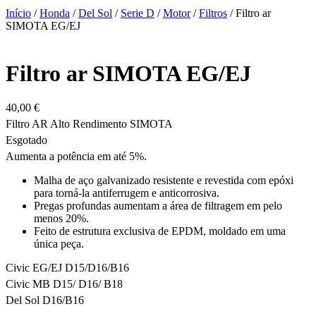
Início
/
Honda
/
Del Sol
/
Serie D
/
Motor
/
Filtros
/ Filtro ar
SIMOTA EG/EJ
Filtro ar SIMOTA EG/EJ
40,00
€
Filtro AR Alto Rendimento SIMOTA
Esgotado
Aumenta a potência em até 5%.
Malha de aço galvanizado resistente e revestida com epóxi
para torná-la antiferrugem e anticorrosiva.
Pregas profundas aumentam a área de filtragem em pelo
menos 20%.
Feito de estrutura exclusiva de EPDM, moldado em uma
única peça.
Civic EG/EJ D15/D16/B16
Civic MB D15/ D16/ B18
Del Sol D16/B16