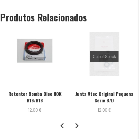
B16/B18
Produtos Relacionados
Out of Stock
Retentor Bomba Oleo NOK
Junta Vtec Original Pequena
B16/B18
Serie B/D
12,00
€
12,00
€