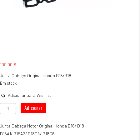
109,00
€
Junta Cabeça Original Honda B16/B18
Em stock
Adicionar para Wishlist
Quantidade
Adicionar
de
Junta
Cabeça
Junta Cabeça Motor Original Honda B16/ B18
Original
B16A1/ B16A2/ B18C4/ B18C6
Honda