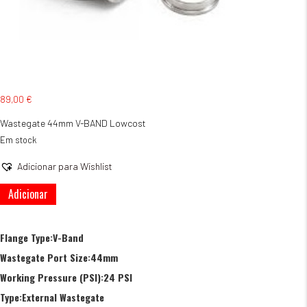
89,00
€
Wastegate 44mm V-BAND Lowcost
Em stock
Adicionar para Wishlist
Quantidade
Adicionar
de
Wastegate
44mm
Flange Type:V-Band
V-
Wastegate Port Size:44mm
BAND
Lowcost
Working Pressure (PSI):24 PSI
Type:External Wastegate