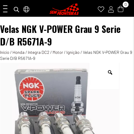
0
Velas NGK V-POWER Grau 9 Serie
D/B R5671A-9
Início
/
Honda
/
Integra DC2
/
Motor
/
Ignição
/ Velas NGK V-POWER Grau 9
Serie D/B R5671A-9