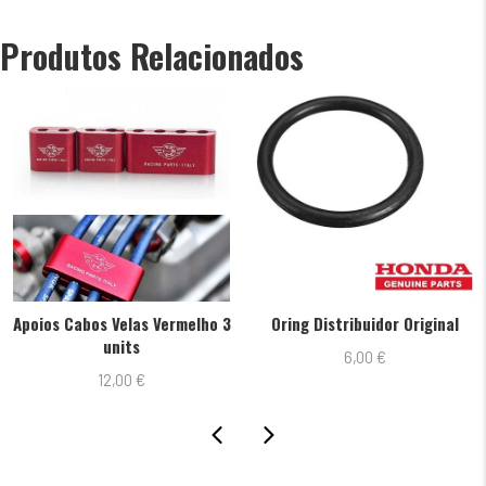
Grau
9
Produtos Relacionados
Serie
D/B
R5671A-
9
Apoios Cabos Velas Vermelho 3
Oring Distribuidor Original
units
6,00
€
12,00
€