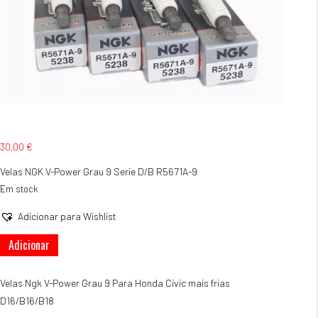
30,00
€
Velas NGK V-Power Grau 9 Serie D/B R5671A-9
Em stock
Adicionar para Wishlist
Quantidade
Adicionar
de
Velas
NGK
Velas Ngk V-Power Grau 9 Para Honda Civic mais frias
V-
D16/B16/B18
POWER