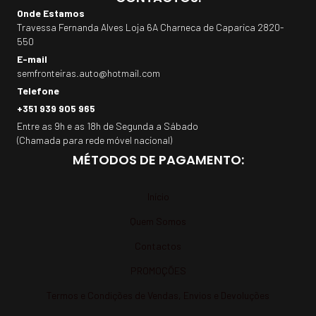
Onde Estamos
Travessa Fernanda Alves Loja 6A Charneca de Caparica 2820-
550
E-mail
semfronteiras.auto@hotmail.com
Telefone
+351 939 905 965
Entre as 9h e as 18h de Segunda a Sábado
(Chamada para rede móvel nacional)
MÉTODOS DE PAGAMENTO:
Início
Quem Somos
Contactos
PROMOÇÕES
Termos e Condições de Vendas, Envios e Devoluções