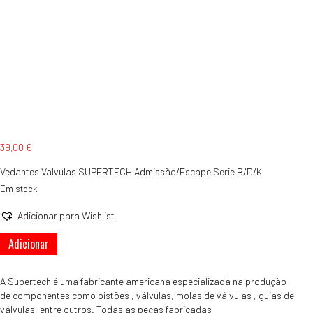
39,00
€
Vedantes Valvulas SUPERTECH Admissão/Escape Serie B/D/K
Em stock
Adicionar para Wishlist
Quantidade
Adicionar
de
Vedantes
Valvulas
A Supertech é uma
fabricante
americana especializada na
produção
SUPERTECH
de
componentes como
pistões
,
válvulas,
molas de válvulas
, guias de
Admissão/Escape
válvulas,
entre outros.
Todas as peças
fabricadas