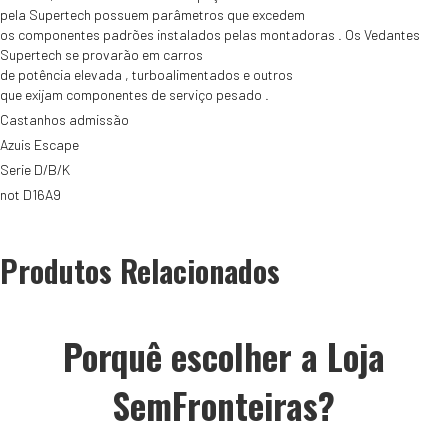
Serie
pela
Supertech
possuem
parâmetros
que excedem
B/D/K
os
componentes
padrões
instalados pelas
montadoras
.
Os Vedantes
Supertech
se provarão
em carros
de
potência
elevada
,
turboalimentados
e
outros
que
exijam
componentes
de serviço pesado
.
Castanhos admissão
Azuis Escape
Serie D/B/K
not D16A9
Produtos Relacionados
Porquê escolher a Loja
SemFronteiras?