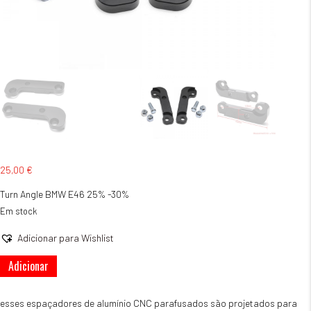
25,00
€
Turn Angle BMW E46 25% -30%
Em stock
Adicionar para Wishlist
Quantidade
Adicionar
de
Turn
Angle
esses espaçadores de alumínio CNC parafusados ​​são projetados para