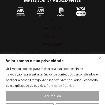
MÉTODOS DE PAGAMENTO:
Início
Quem Somos
Contactos
PROMOÇÕES
Termos e Condições de Vendas, Envios e Devoluções
Valorizamos a sua privacidade
Termos e Condições
Utilizamos cookies para melhorar a sua experiência de
Política de Privacidade
navegação, apresentar anúncios ou conteúdos personalizados e
Política de Cookies
analisar o nosso tráfego. Ao clicar em "Aceitar Todos", concorda
com a utilização de cookies.
Política de Cookies
Resolução de Litígios
Livro de Reclamações Online
Aceite tudo