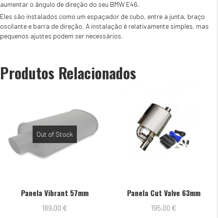
BMW
aumentar o ângulo de direção do seu BMW E46.
E46
Eles são instalados como um espaçador de cubo, entre a junta, braço
25%
oscilante e barra de direção. A instalação é relativamente simples, mas
-30%
pequenos ajustes podem ser necessários.
Produtos Relacionados
Out of Stock
Panela Vibrant 57mm
Panela Cut Valve 63mm
189,00
€
195,00
€