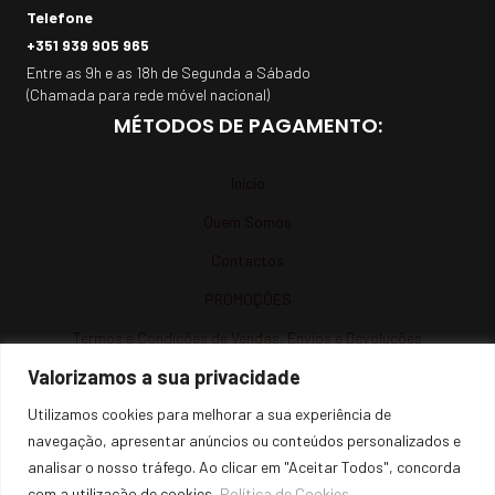
Telefone
+351 939 905 965
Entre as 9h e as 18h de Segunda a Sábado
(Chamada para rede móvel nacional)
MÉTODOS DE PAGAMENTO:
Início
Quem Somos
Contactos
PROMOÇÕES
Termos e Condições de Vendas, Envios e Devoluções
Valorizamos a sua privacidade
Termos e Condições
Utilizamos cookies para melhorar a sua experiência de
Política de Privacidade
navegação, apresentar anúncios ou conteúdos personalizados e
Política de Cookies
analisar o nosso tráfego. Ao clicar em "Aceitar Todos", concorda
Resolução de Litígios
com a utilização de cookies.
Política de Cookies