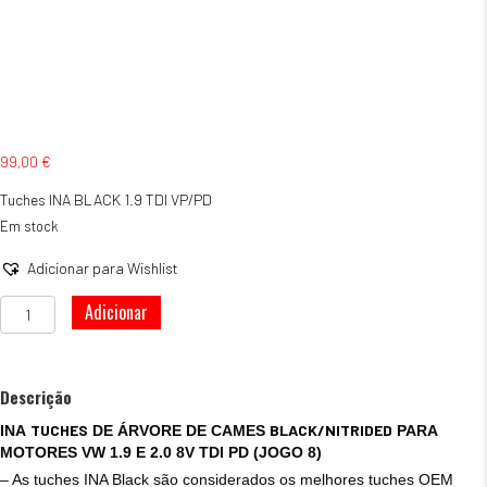
99,00
€
Tuches INA BLACK 1.9 TDI VP/PD
Em stock
Adicionar para Wishlist
Quantidade
Adicionar
de
Tuches
INA
BLACK
Descrição
1.9
TUCHES
BLACK/NITRIDED
INA
DE ÁRVORE DE CAMES
PARA
TDI
MOTORES VW 1.9 E 2.0 8V TDI PD (JOGO 8)
VP/PD
– As tuches INA Black são considerados os melhores tuches OEM