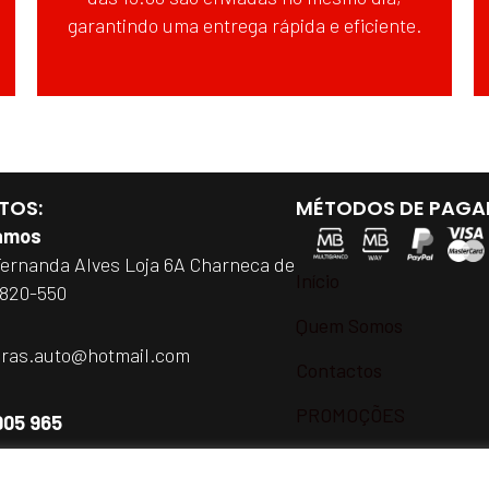
garantindo uma entrega rápida e eficiente.
TOS:
MÉTODOS DE PAGA
amos
Fernanda Alves Loja 6A Charneca de
Início
2820-550
Quem Somos
iras.auto@hotmail.com
Contactos
PROMOÇÕES
905 965
h e as 18h de Segunda a Sábado
a rede móvel nacional)