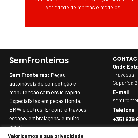
variedade de marcas e modelos.
SemFronteiras
CONTAC
Onde Est
Travessa 
Sem Fronteiras:
Peças
Caparica 
automóveis de competição e
manutenção com envio rápido.
E-mail
semfronte
Especialistas em peças Honda,
BMW e outros. Encontre travões,
Telefone
escape, embraiagens, e muito
+351 939 
mais!
Entre as 9
REDES SOCIAIS:
Valorizamos a sua privacidade
(Chamada par