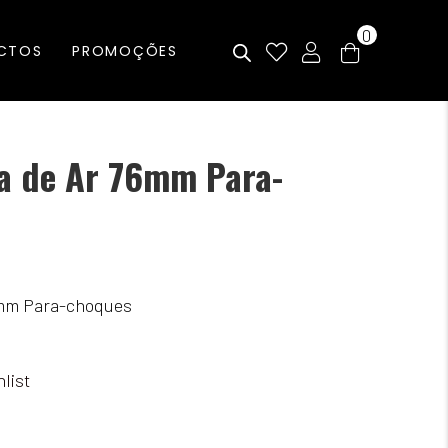
0
CTOS
PROMOÇÕES
a de Ar 76mm Para-
6mm Para-choques
list