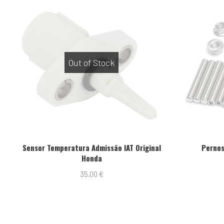
Out of Stock
Out of Stock
eratura Admissão IAT Original
Pernos Coletor Admissã
Honda
15,00
€
35,00
€