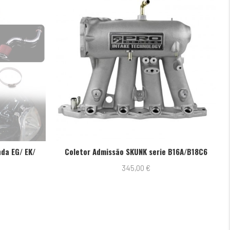
Out
Coletor Admissão SKUNK serie B16A/B18C6
Sensor Temperatu
345,00
€