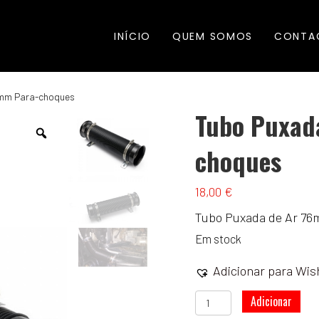
INÍCIO
QUEM SOMOS
CONTA
6mm Para-choques
Tubo Puxad
choques
18,00
€
Tubo Puxada de Ar 7
Em stock
Adicionar para Wish
Quantidade
Adicionar
de