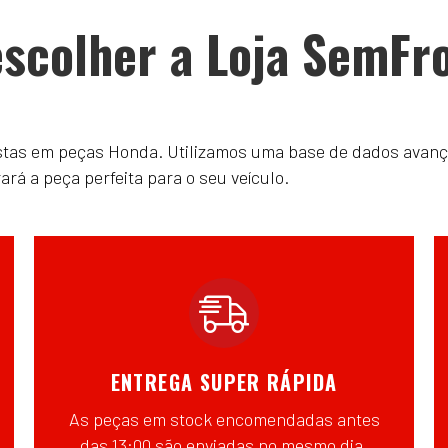
scolher a Loja SemFr
istas em peças Honda. Utilizamos uma base de dados avanç
á a peça perfeita para o seu veículo.
ENTREGA SUPER RÁPIDA
As peças em stock encomendadas antes
das 13:00 são enviadas no mesmo dia,