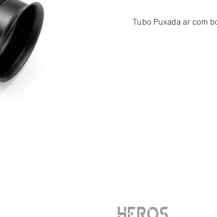
Tubo
Tubo Puxada ar com b
Puxada
de
Ar
76mm
Para-
choques