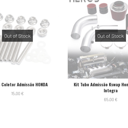
Out of Stock
o HONDA
Kit Tubo Admissão Kswap Honda EG/ EK/
Integra
65,00
€