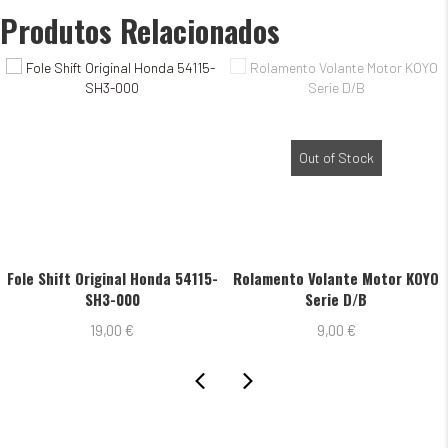
Serie
Produtos Relacionados
D
Out of Stock
Fole Shift Original Honda 54115-
Rolamento Volante Motor KOYO
SH3-000
Serie D/B
19,00
€
9,00
€