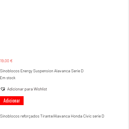
19,00
€
Sinoblocos Energy Suspension Alavanca Serie D
Em stock
Adicionar para Wishlist
Quantidade
Adicionar
de
Sinoblocos
Energy
Sinoblocos reforçados Tirante/Alavanca Honda Civic serie D
Suspension
Alavanca