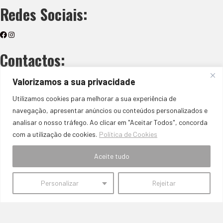
Redes Sociais:
Contactos:
Valorizamos a sua privacidade
Onde Estamos
Travessa Fernanda Alves Loja 6A Charneca de Caparica 2820-550
Utilizamos cookies para melhorar a sua experiência de
E-mail
navegação, apresentar anúncios ou conteúdos personalizados e
semfronteiras.auto@hotmail.com
analisar o nosso tráfego. Ao clicar em "Aceitar Todos", concorda
Telefone
com a utilização de cookies.
Política de Cookies
+351 939 905 965
Entre as 9h e as 18h de Segunda a Sábado
Aceite tudo
(Chamada para rede móvel nacional)
Métodos de Pagamento:
Personalizar
Rejeitar