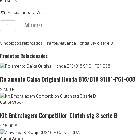
Em stock
Adicionar para Wishlist
Quantidade
Adicionar
de
Sinoblocos
Energy
Sinoblocos reforçados Tirante/Alavanca Honda Civic serie B
Suspension
Alavanca
Produtos Relacionados
Serie
B
Rolamento Caixa Original Honda B16/B18 91101-PG1-008
22,00
€
Out of Stock
Kit Embraiagem Competition Clutch stg 3 serie B
445,00
€
Out of Stock