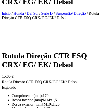
CRX/ EG/ EK/ Delsol
Início
/
Honda
/
Del Sol
/
Serie D
/
Suspensão/ Direção
/ Rotula
Direção CTR ESQ CRX/ EG/ EK/ Delsol
Rotula Direção CTR ESQ
CRX/ EG/ EK/ Delsol
15,00
€
Rotula Direção CTR ESQ CRX/ EG/ EK/ Delsol
Esgotado
Comprimento (mm):
179
Rosca interior [mm]:
M14x1,5
Rosca exterior [mm]:
M10x1,25