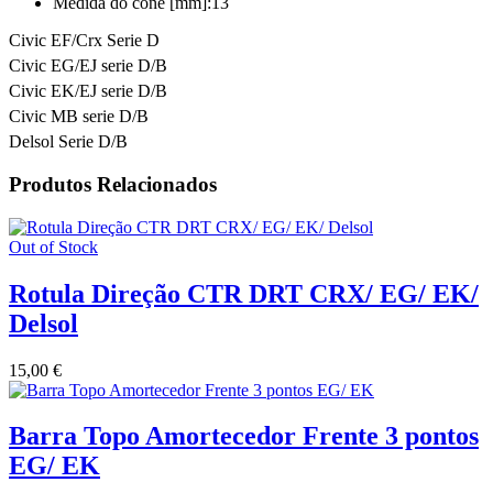
Medida do cone [mm]:
13
Civic EF/Crx Serie D
Civic EG/EJ serie D/B
Civic EK/EJ serie D/B
Civic MB serie D/B
Delsol Serie D/B
Produtos Relacionados
Out of Stock
Rotula Direção CTR DRT CRX/ EG/ EK/
Delsol
15,00
€
Barra Topo Amortecedor Frente 3 pontos
EG/ EK