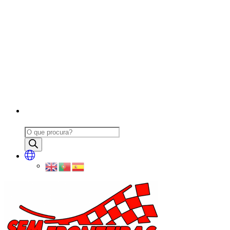
Products
search