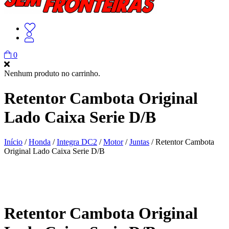
0
Nenhum produto no carrinho.
Retentor Cambota Original
Lado Caixa Serie D/B
Início
/
Honda
/
Integra DC2
/
Motor
/
Juntas
/ Retentor Cambota
Original Lado Caixa Serie D/B
Retentor Cambota Original