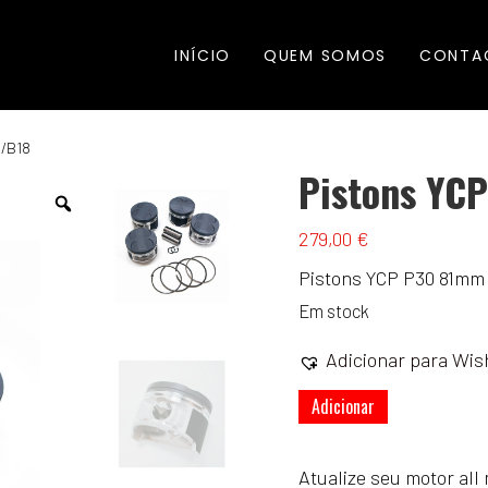
INÍCIO
QUEM SOMOS
CONTA
6/B18
Pistons YC
279,00
€
Pistons YCP P30 81mm
Em stock
Adicionar para Wish
Quantidade
Adicionar
de
Pistons
Atualize seu motor al