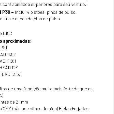
confiabilidade superiores para seu veículo.
M P30 –
Inclui 4 pistões, pinos de pulso,
mium e clipes de pino de pulso
e B18C
o aproximadas:
,5:1
D 11,5:1
D 11,8:1
HEAD 12:1
HEAD 12,5:1
eitos de uma fundição muito mais forte do que os
A)
antes de 21 mm
s OEM (não use clipes de pino) Bielas Forjadas