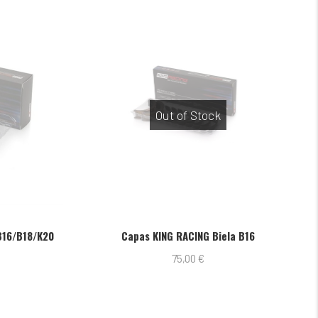
Out of Stock
Capas KING RACING Biela B16
Segmentos R
75,00
€