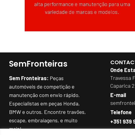
alta performance e manutenção para uma
variedade de marcas e modelos.
SemFronteiras
CONTAC
Onde Est
Travessa 
Sem Fronteiras:
Peças
Caparica 
automóveis de competição e
manutenção com envio rápido.
E-mail
semfronte
Especialistas em peças Honda,
BMW e outros. Encontre travões,
Telefone
escape, embraiagens, e muito
+351 939 
mais!
Entre as 9