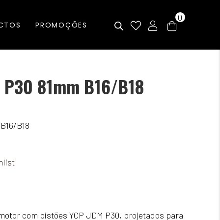
0
CTOS
PROMOÇÕES
P P30 81mm B16/B18
 B16/B18
list
l motor com pistões YCP JDM P30, projetados para