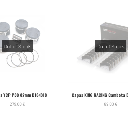
Out of Stock
16/B18
Capas KING RACING Cambota B16/B18/K20
89,00
€