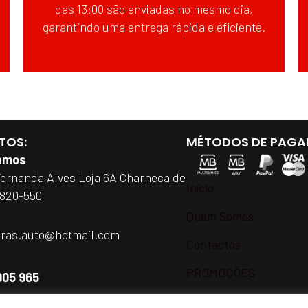
das 13:00 são enviadas no mesmo dia,
garantindo uma entrega rápida e eficiente.
TOS:
MÉTODOS DE PAGA
amos
Fernanda Alves Loja 6A Charneca de
Início
2820-550
Quem Somos
iras.auto@hotmail.com
Contactos
PROMOÇÕES
905 965
h e as 18h de Segunda a Sábado