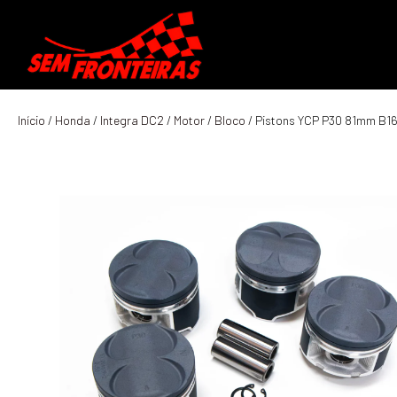
Início
/
Honda
/
Integra DC2
/
Motor
/
Bloco
/ Pistons YCP P30 81mm B1