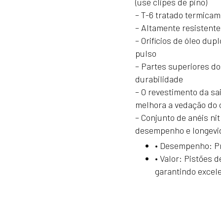
(use clipes de pino)
– T-6 tratado termicam
– Altamente resistente
– Orifícios de óleo dup
pulso
– Partes superiores do
durabilidade
– O revestimento da sai
melhora a vedação do c
– Conjunto de anéis nit
desempenho e longevi
•
Desempenho: Pro
•
Valor: Pistões d
garantindo excele