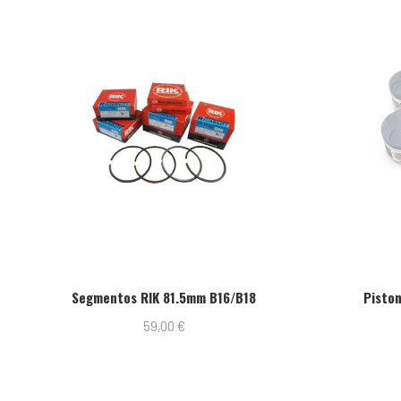
Out of Stock
ntos RIK 81.5mm B16/B18
Pistons YCP P30 82mm B
59,00
€
279,00
€