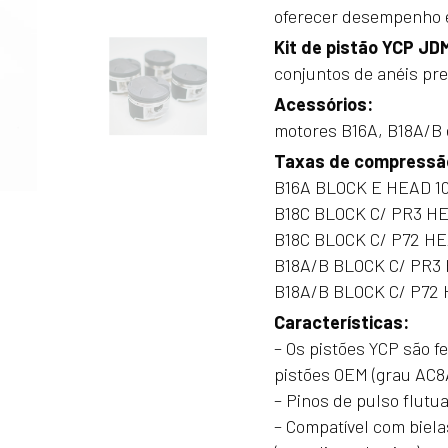
YCP
oferecer desempenho e 
P30
Kit de pistão YCP JD
81mm
conjuntos de anéis pre
B16/B18
Acessórios:
motores B16A, B18A/B 
Taxas de compressã
B16A BLOCK E HEAD 10
B18C BLOCK C/ PR3 HEA
B18C BLOCK C/ P72 HEA
B18A/B BLOCK C/ PR3 
B18A/B BLOCK C/ P72 
Características:
– Os pistões YCP são f
pistões OEM (grau AC8
– Pinos de pulso flutu
– Compatível com biela