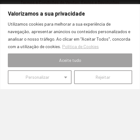
Termos e Condições de Vendas, Envios e Devoluções
Valorizamos a sua privacidade
Termos e Condições
Utilizamos cookies para melhorar a sua experiência de
Política de Privacidade
navegação, apresentar anúncios ou conteúdos personalizados e
Política de Cookies
analisar o nosso tráfego. Ao clicar em "Aceitar Todos", concorda
Resolução de Litígios
com a utilização de cookies.
Política de Cookies
Livro de Reclamações Online
Aceite tudo
Personalizar
Rejeitar
© 2026 Sem Fronteiras Parts. Powered by
Like My Web
. All Rights
Reserved.
Abrir Chat
1
Compre este(a)
Piscas Frontais Ambar Sedan EG
por apenas
29,00 €
!
Se tiver alguma questão, contacte-nos aqui!
Abrir Chat