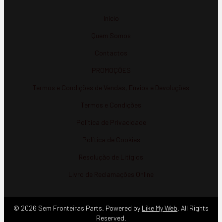
Início
Quem Somos
Contactos
PROMOÇÕES
Termos e Condições de Vendas, Envios e Devoluções
Termos e Condições
Política de Privacidade
Política de Cookies
Resolução de Litígios
Livro de Reclamações Online
© 2026 Sem Fronteiras Parts. Powered by
Like My Web
. All Rights
Reserved.