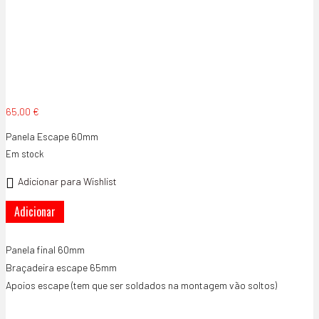
65,00
€
Panela Escape 60mm
Em stock
Adicionar para Wishlist
Quantidade
Adicionar
de
Panela
Escape
Panela final 60mm
60mm
Braçadeira escape 65mm
Apoios escape (tem que ser soldados na montagem vão soltos)