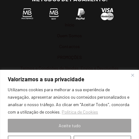
Início
Quem Somos
Contactos
PROMOÇÕES
Termos e Condições de Vendas, Envios e Devoluções
Valorizamos a sua privacidade
Termos e Condições
Utilizamos cookies para melhorar a sua experiência de
Política de Privacidade
navegação, apresentar anúncios ou conteúdos personalizados e
Política de Cookies
analisar o nosso tráfego. Ao clicar em "Aceitar Todos", concorda
Resolução de Litígios
com a utilização de cookies.
Política de Cookies
Livro de Reclamações Online
Aceite tudo