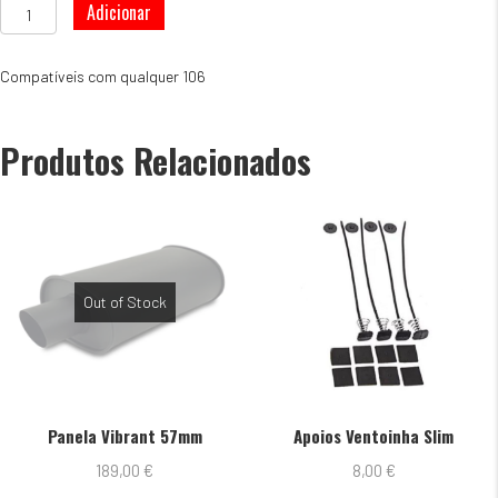
Quantidade
Adicionar
de
Molas
EIBACH
Compatíveis com qualquer 106
SPORTLINE
106
GTI
Produtos Relacionados
40mm
Out of Stock
Panela Vibrant 57mm
Apoios Ventoinha Slim
189,00
€
8,00
€