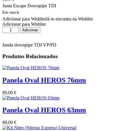
Junta Escape Downpipe TDI
Em stock
Adicionar para Wishlist
Já se encontra na Wishlist
Adicionar para Wishlist
Quantidade
Adicionar
de
Junta
Escape
Junda downpipe TDI VP/PD
Downpipe
TDI
Produtos Relacionados
Panela Oval HEROS 76mm
89,00
€
Panela Oval HEROS 63mm
89,00
€