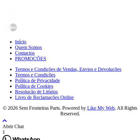
Início
Quem Somos
Contactos
PROMOÇÕES
Termos e Condições de Vendas, Envios e Devoluções
Termos e Condições
Política de Privacidade
Política de Cookies
Resolução de Litígios
Livro de Reclamações Online
© 2026 Sem Fronteiras Parts. Powered by
Like My Web
. All Rights
Reserved.
Voltar
para
Abrir Chat
o
1
topo