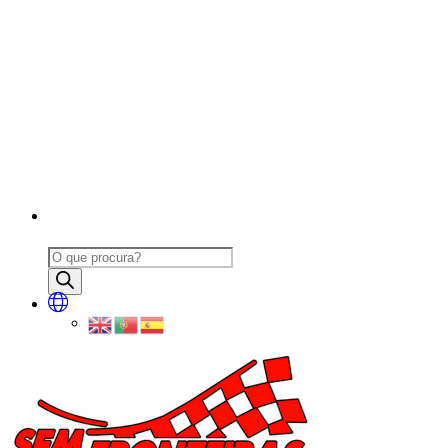
Products
search