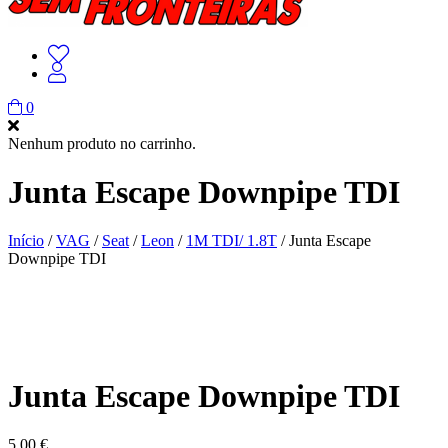
0
Nenhum produto no carrinho.
Junta Escape Downpipe TDI
Início
/
VAG
/
Seat
/
Leon
/
1M TDI/ 1.8T
/ Junta Escape
Downpipe TDI
Junta Escape Downpipe TDI
5,00
€