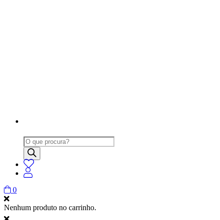
Products
search
0
Nenhum produto no carrinho.